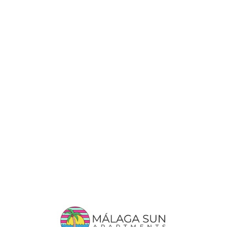
Lo
adi
n