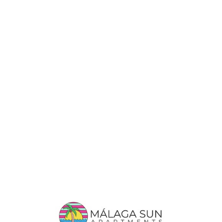
Lo
adi
n