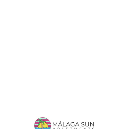
Lo
adi
n