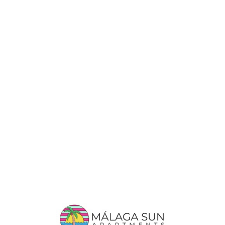
Lo
adi
n