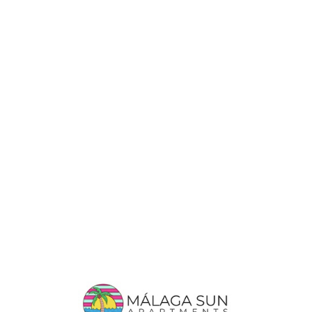
Lo
adi
n