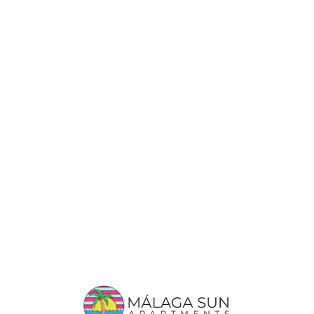
Lo
adi
n