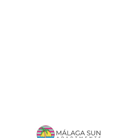
Lo
adi
n